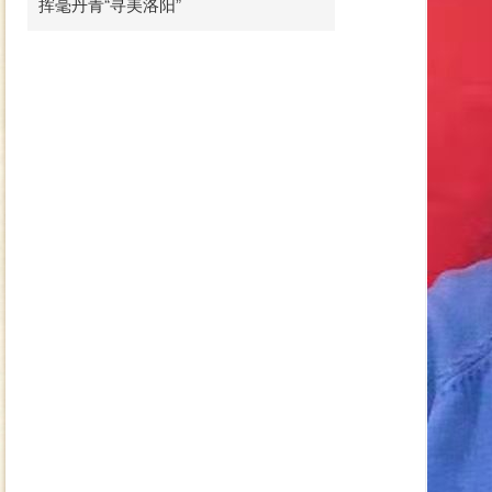
挥毫丹青“寻美洛阳”