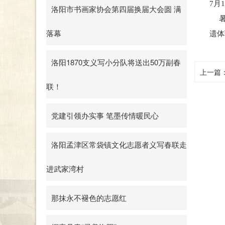
7月
洛阳市书画家协会第四届换届大会圆 满
暑期
落幕
遗体
洛阳1870支义写小分队将送出50万副春
上一篇
联！
党建引领办实事 笔墨传情暖民心
洛阳孟津区常袋镇文化志愿者义写春联走
进武家湾村
那抹永不褪色的志愿红